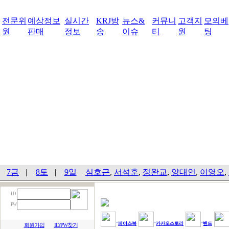
전문위
예상정보
실시간
KRJ방
뉴스&
커뮤니
고객지
모의베
원
판매
정보
송
이슈
티
원
팅
7금
|
8토
|
9일
심호근
,
서석훈
,
정완교
,
양대인
,
이영오
,
I D
PW
페이스북
카카오스토리
밴드
회원가입
ID/PW찾기