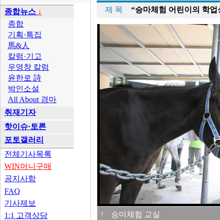
제 목
“승마체험 어린이의 학업
종합뉴스
↓
종합
기획·특집
馬&人
칼럼·기고
우영창 칼럼
윤한로 詩
박인소설
All About 경마
취재기자
핫이슈·토론
포토갤러리
전체기사목록
WIN머니구매
공지사항
FAQ
기사제보
↑
승마체험 교실
1:1 고객상담