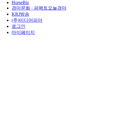
HorseBiz
경마문화 · 퍼팩트오늘경마
KRJ방송
(주)미디어피아
로그인
마이페이지