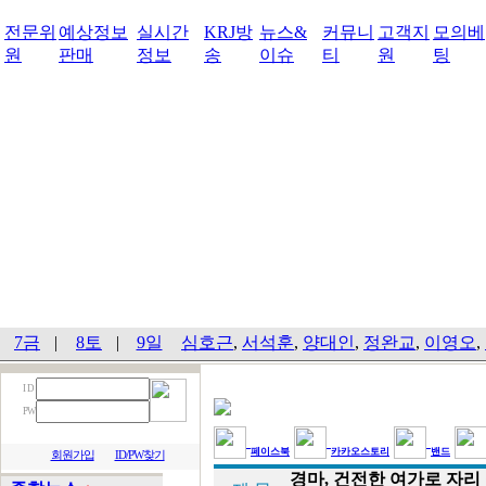
전문위
예상정보
실시간
KRJ방
뉴스&
커뮤니
고객지
모의베
원
판매
정보
송
이슈
티
원
팅
7금
|
8토
|
9일
심호근
,
서석훈
,
양대인
,
정완교
,
이영오
,
I D
PW
페이스북
카카오스토리
밴드
회원가입
ID/PW찾기
경마, 건전한 여가로 자리