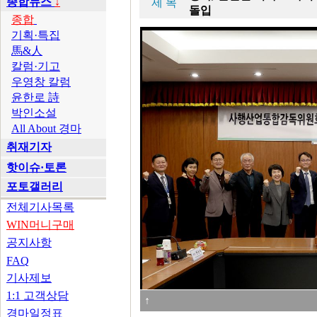
종합뉴스
↓
제 목
돌입
종합
기획·특집
馬&人
칼럼·기고
우영창 칼럼
윤한로 詩
박인소설
All About 경마
취재기자
핫이슈·토론
포토갤러리
전체기사목록
WIN머니구매
공지사항
FAQ
기사제보
1:1 고객상담
↑
경마일정표