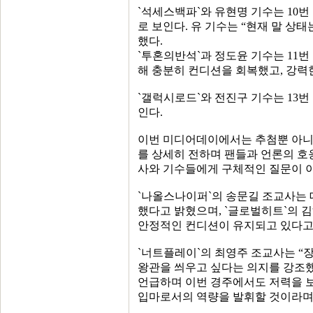
`석세스백파`와 유현명 기수는 10
로 보인다. 유 기수는 “현재 말 상
했다.
`투혼의반석`과 정도윤 기수는 11번
해 충분히 컨디션을 회복했고, 강력
`갤럭시로드`와 전진구 기수는 13
인다.
이번 미디어데이에서는 추첨뿐 아니라
를 상세히 전하며 팬들과 언론의 호
사와 기수들에게 구체적인 질문이 이
`나올스나이퍼`의 송문길 조교사는 
했다고 밝혔으며, `글로벌히트`의 
안정적인 컨디션이 유지되고 있다고
`너트플레이`의 최영주 조교사는 “
왕관을 씌우고 싶다는 의지를 강조했
언급하며 이번 경주에서도 저력을 보
입마로서의 역량을 발휘할 것이라며