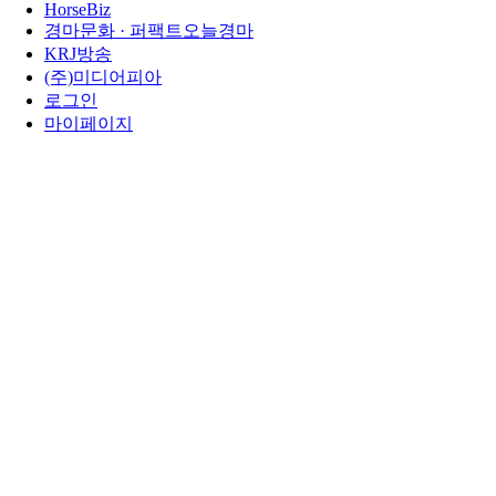
HorseBiz
경마문화 · 퍼팩트오늘경마
KRJ방송
(주)미디어피아
로그인
마이페이지