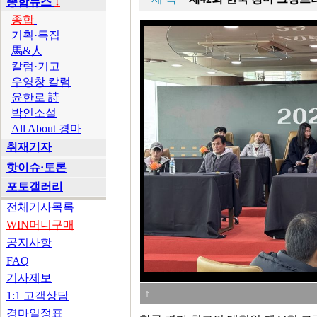
종합뉴스
↓
종합
기획·특집
馬&人
칼럼·기고
우영창 칼럼
윤한로 詩
박인소설
All About 경마
취재기자
핫이슈·토론
포토갤러리
전체기사목록
WIN머니구매
공지사항
FAQ
기사제보
↑
1:1 고객상담
경마일정표