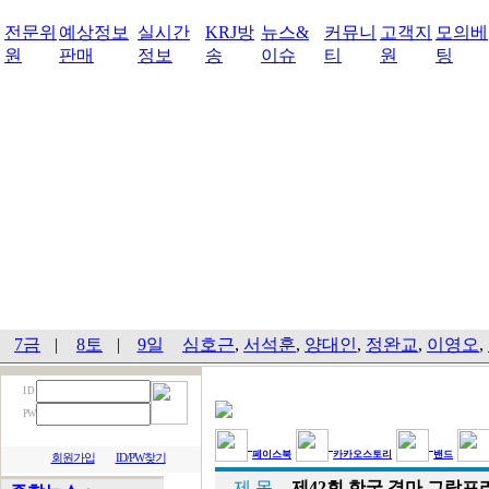
전문위
예상정보
실시간
KRJ방
뉴스&
커뮤니
고객지
모의베
원
판매
정보
송
이슈
티
원
팅
7금
|
8토
|
9일
심호근
,
서석훈
,
양대인
,
정완교
,
이영오
,
I D
PW
페이스북
카카오스토리
밴드
회원가입
ID/PW찾기
제 목
제42회 한국 경마 그랑프