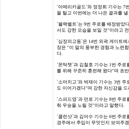
`아메리카골드`와 정정희 기수는 7
을 털고 이번에는 더 나은 결과를 낼
`블랙벨트`는 9번 주로를 배정받았
서도 강한 모습을 보일 것"이라고 전
`심장의고동`은 14번 외곽 게이트
장은 "이 말의 풍부한 경험과 노련
다.
`몬탁챗`과 김철호 기수는 1번 주로
를 위해 꾸준히 훈련해 왔다"며 초
`소머치고`와 박재이 기수는 3번 주
도 이어가겠다"며 강한 자신감을 드
`스피드영`과 먼로 기수는 8번 주로
춰 우승을 노릴 것"이라고 말했다.
`클린샷`과 김어수 기수는 6번 주로
경주에서 추입이 무엇인지 보여주겠