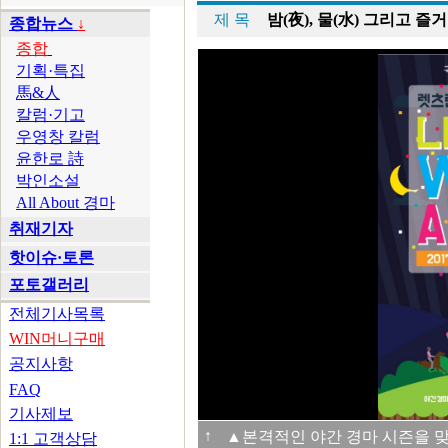
제 목
밤(夜), 물(水) 그리고 
종합뉴스
↓
종합
기획·특집
馬&人
칼럼·기고
우영창 칼럼
윤한로 詩
박인소설
All About 경마
취재기자
핫이슈·토론
포토갤러리
전체기사목록
WIN머니구매
공지사항
FAQ
기사제보
↑
▲본격적인 야간 경마 시즌을 맞
1:1 고객상담