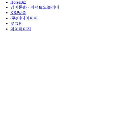
HorseBiz
경마문화 · 퍼팩트오늘경마
KRJ방송
(주)미디어피아
로그인
마이페이지