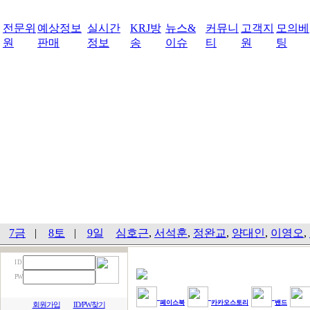
전문위
예상정보
실시간
KRJ방
뉴스&
커뮤니
고객지
모의베
원
판매
정보
송
이슈
티
원
팅
7금
|
8토
|
9일
심호근
,
서석훈
,
정완교
,
양대인
,
이영오
,
I D
PW
페이스북
카카오스토리
밴드
회원가입
ID/PW찾기