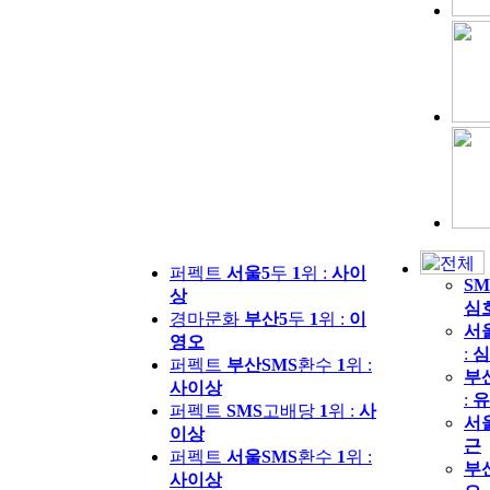
퍼펙트
서울5
두
1
위 :
사이
SM
상
심
경마문화
부산5
두
1
위 :
이
서
영오
:
심
퍼펙트
부산SMS
환수
1
위 :
부
사이상
:
유
퍼펙트
SMS
고배당
1
위 :
사
서
이상
근
퍼펙트
서울SMS
환수
1
위 :
부
사이상