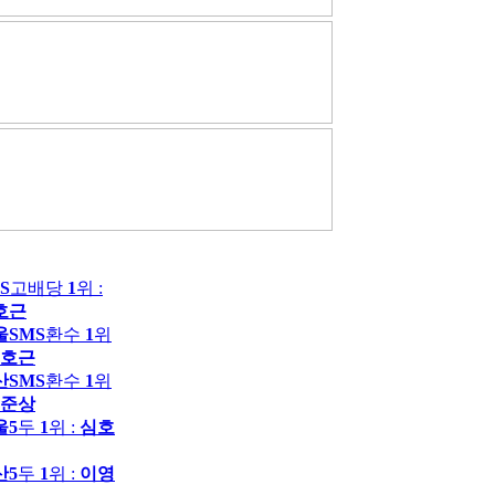
S
고배당
1
위 :
호근
울SMS
환수
1
위
호근
산SMS
환수
1
위
준상
울5
두
1
위 :
심호
산5
두
1
위 :
이영