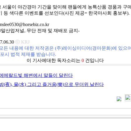
서울이 야간경마 기간을 맞이해 팬들에게 농특산품 경품과 구매
 등 색다른 이벤트를 선보인다(사진 제공= 한국마사회 홍보부).
e0530@horsebiz.co.kr
hts ⓒ말산업저널, 무단 전재 및 재배포 금지-
17.06.30
ⓒ KRJ
모든 내용에 대한 저작권은 (주)레이싱미디어(경마문화)에 있으
배포시 법적 제재를 받습니다.
이 기사에대한 독자소리는
0
건입니다
에메랄드빛 해변에서 말들이 달린다
밤(夜), 물(水) 그리고 즐거움(樂)으로 무더위 날린다