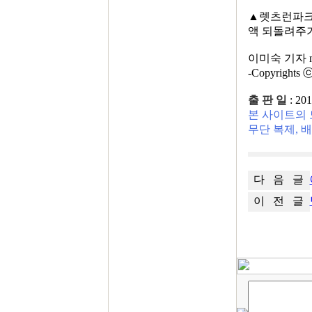
▲렛츠런파크 
액 되돌려주기
이미숙 기자 msle
-Copyrig
출 판 일
: 20
본 사이트의 
무단 복제, 
다 음 글
이 전 글