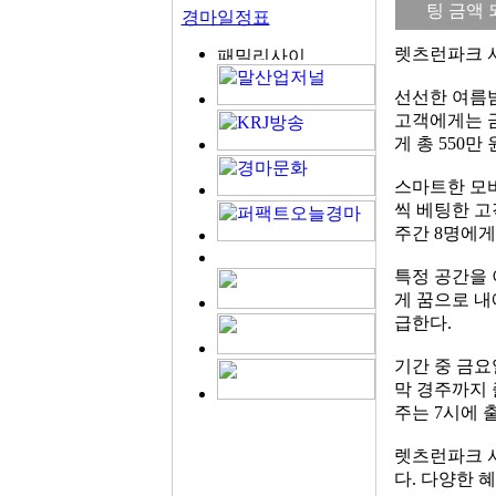
팅 금액 
경마일정표
렛츠런파크 
선선한 여름밤
고객에게는 금
게 총 550만
스마트한 모바
씩 베팅한 고객
주간 8명에게
특정 공간을
게 꿈으로 내
급한다.
기간 중 금요
막 경주까지 
주는 7시에 
렛츠런파크 
다. 다양한 