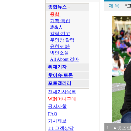
제 목
“
종합뉴스
↓
종합
기획·특집
馬&人
칼럼·기고
우영창 칼럼
윤한로 詩
박인소설
All About 경마
취재기자
핫이슈·토론
포토갤러리
전체기사목록
WIN머니구매
공지사항
FAQ
기사제보
↑
▲렛츠런
1:1 고객상담