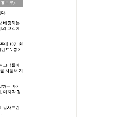
홍보부).
다.
이상 베팅하는
0명의 고객에
에 10만 원
트’. 총 8
는 고객들에
을 차등해 지
출발하는 마지
, 마지막 경
게 감사드린
.