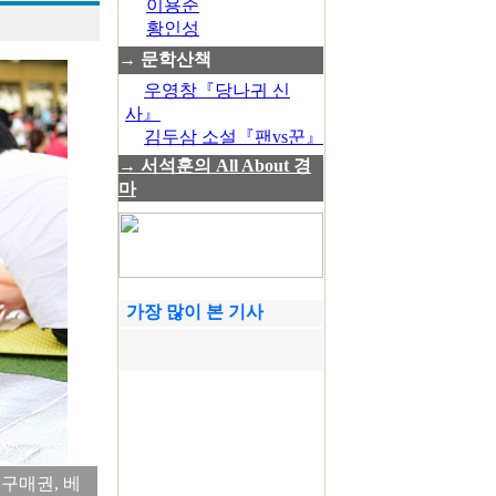
이용준
황인성
→ 문학산책
우영창『당나귀 신
사』
김두삼 소설『팬vs꾼』
→ 서석훈의 All About 경
마
가장 많이 본 기사
구매권, 베