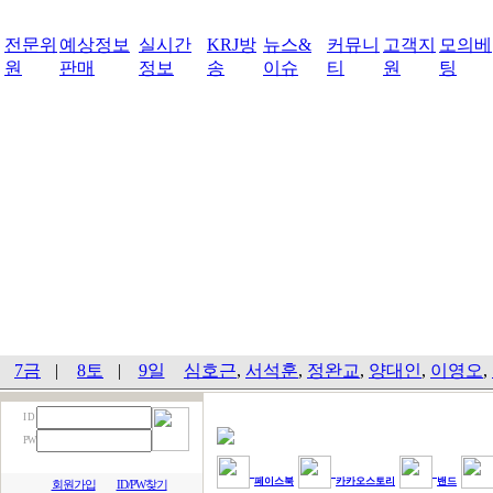
전문위
예상정보
실시간
KRJ방
뉴스&
커뮤니
고객지
모의베
원
판매
정보
송
이슈
티
원
팅
7금
|
8토
|
9일
심호근
,
서석훈
,
정완교
,
양대인
,
이영오
,
I D
PW
페이스북
카카오스토리
밴드
회원가입
ID/PW찾기