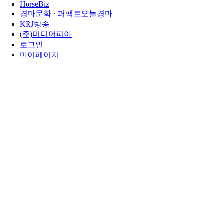
HorseBiz
경마문화 · 퍼팩트오늘경마
KRJ방송
(주)미디어피아
로그인
마이페이지