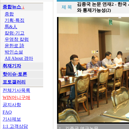
김종국 논문 연재2 - 한
종합뉴스
↓
제 목
와 통제가능성(2)
종합
기획·특집
馬&人
칼럼·기고
우영창 칼럼
윤한로 詩
박인소설
All About 경마
취재기자
핫이슈·토론
포토갤러리
전체기사목록
WIN머니구매
공지사항
FAQ
기사제보
1:1 고객상담
↑
김종국 연구논문