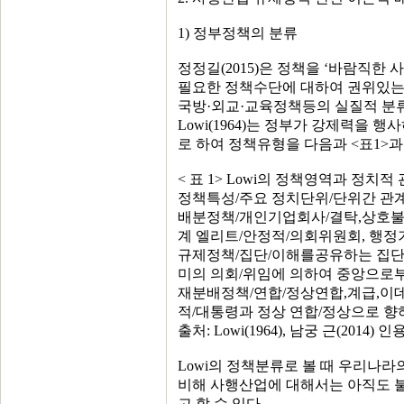
1) 정부정책의 분류
정정길(2015)은 정책을 ‘바람직
필요한 정책수단에 대하여 권위있
국방·외교·교육정책등의 실질적 분류
Lowi(1964)는 정부가 강제력을
로 하여 정책유형을 다음과 <표1>과
< 표 1> Lowi의 정책영역과 정치적
정책특성/주요 정치단위/단위간 관계
배분정책/개인기업회사/결탁,상호불
계 엘리트/안정적/의회위원회, 행정
규제정책/집단/이해를공유하는 집단
미의 의회/위임에 의하여 중앙으로
재분배정책/연합/정상연합,계급,이
적/대통령과 정상 연합/정상으로 향
출처: Lowi(1964), 남궁 근(2014) 인
Lowi의 정책분류로 볼 때 우리나
비해 사행산업에 대해서는 아직도 
고 할 수 있다.