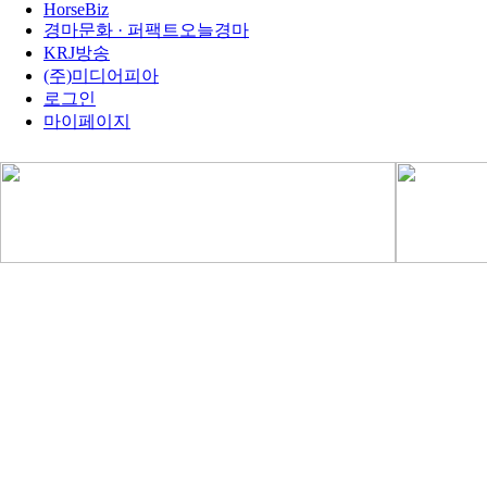
HorseBiz
경마문화 · 퍼팩트오늘경마
KRJ방송
(주)미디어피아
로그인
마이페이지