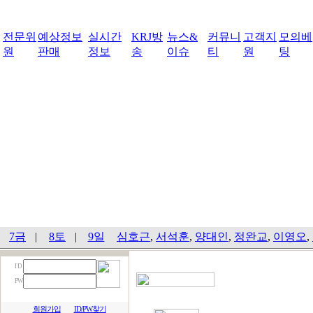
전문위
예상정보
실시간
KRJ방
뉴스&
커뮤니
고객지
모의베
원
판매
정보
송
이슈
티
원
팅
7금
|
8토
|
9일
심호근
,
서석훈
,
양대인
,
정완교
,
이영오
,
I D
PW
회원가입
ID/PW찾기