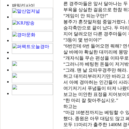
른 경주마들은 앞서 달아나는 두
부욕을 상실한 걸음으로 한참 뒤
“게임이 안 되는구만!”
봉주가 혼잣말처럼 중얼거렸다. 
승각축만으로 끝이 났다. 두 마
지어 달려오던 다른 경주마들이 
“3등이 몇 번이야?”
“6번인데 6번 들어오면 뭐해? 연
살 바에야 확실한 대끼리에 몽땅 
“개자식들 무슨 편성을 이따우로
“그러니까 베팅헌 돈들이 저거밖
“그래. 맨 날 요따우경주만 해라.
허고 대끼리부러지기만 바라고 
서 아예 경마허는 인간들이 사라
여기저기서 푸념들이 터져 나왔다
보고는 미안한 표정을 지어보이
“한 마리 잘 찾아주십시오.”
하고는
“마감 10분전까지는 베팅할 수 
했다. 종원은 아무 대답도 않고 
모두 11마리가 출주한 1400M 