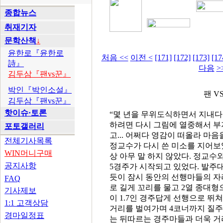
종합뉴스
취재기자
문학산책
↓
윤한로『윤한로
처음 <<
이전 <
[171]
[172]
[173]
[17
詩』
다음
>
김두삼『팬vs꾼』
박인『박인소설』
팬 VS
김두삼『팬vs꾼』
핫이슈·토론
“몇 년을 무위도식하면서 지내다
하려면 다시 그림에 열중해서 부지
포토갤러리
고... 어쩌다 영감이 떠올라 마음
전체기사목록
정교수가 다시 쓴 미소를 지어보였
WIN머니구매
상 아무 말 하지 않았다. 정교수
공지사항
5경주가 시작되고 있었다. 발주
듯이 잠시 동안의 선행마들의 자
FAQ
로 길게 꼬리를 물고 2열 종대
기사제보
이 1.7인 경주답게 선행으로 
1:1 고객상담
거리를 벌여가며 4코너까지 질주
경마일정표
는 뒤따르는 경주마들과 더욱 거